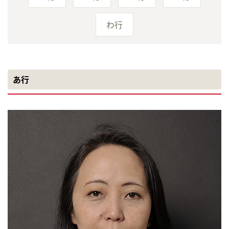
わ行
あ行