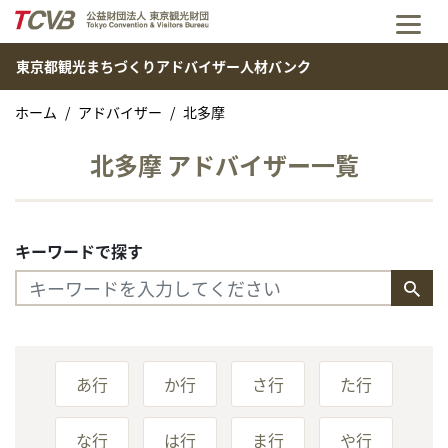
メニ
東京都観光まちづくりアドバイザー人材バンク
ホーム
アドバイザー
北多摩
北多摩 アドバイザー一覧
キーワードで探す
あ行
か行
さ行
た行
な行
は行
ま行
や行