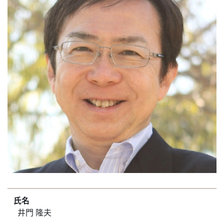
氏名
井門 隆夫